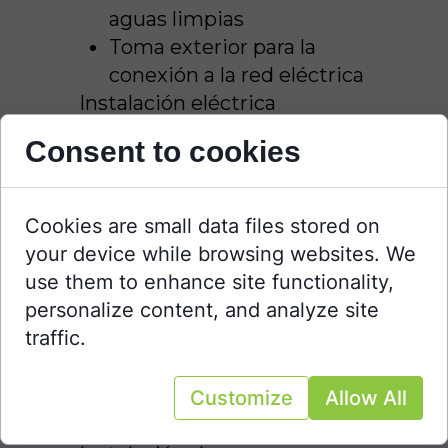
aguas limpias
Toma exterior para la
conexión a la red eléctrica
Instalación eléctrica
batería litio 100ah
Consent to cookies
Monitor de baterías Smart
Shunt de Victron
Cookies are small data files stored on
Placa solar felxible 160w
your device while browsing websites. We
Regulador VICTRON
use them to enhance site functionality,
SMART SOLAR 15A
personalize content, and analyze site
Inversor onda pura
traffic.
Victron 375W
Nevera Isotherm 50 litros
Iluminación led
Customize
Allow All
Tomás 12V, USB, 230V