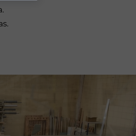
.
as.