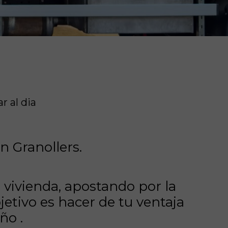
ar al dia
n Granollers
.
 vivienda, apostando por la
etivo es hacer de tu ventaja
eño
.