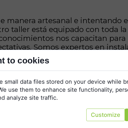
e manera artesanal e intentando es
tro taller está equipado con toda 
y conocimientos nos capacitan para
ectativas. Somos expertos en instal
campers en Barcelona, Cataluña.
t to cookies
e small data files stored on your device while 
o, pasión y estilo propio nos de
We use them to enhance site functionality, pers
d analyze site traffic.
¿Qué estás ofreciendo?
Customize
- Campañas Integrales