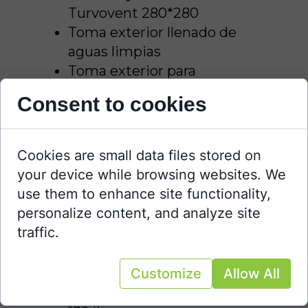
Turvovent 280*280
Toma exterior llenado de
aguas limpias
Toma exterior para
conexión a red eléctrica
Consent to cookies
Instalación eléctrica
Batería Litio 200ah
Cookies are small data files stored on
Monitor de baterías Smart
your device while browsing websites. We
Shunt Victron
use them to enhance site functionality,
Placa solar VICTRON 175w
personalize content, and analyze site
Regulador VICTRON SMART
traffic.
SOLAR 15A
Inversor onda pura
VECHLINE 2000W
Customize
Allow All
Nevera ISOTHERM webasto